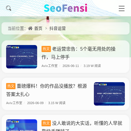
首页
抖音运营
当前位置：
老运营忠告：5个毫无用处的操
热文
作，马上停手
Aviv工作室
/
2026-06-11
/
3.19 W 阅读
重磅爆料！你的作品没播放？根源
热文
答案太扎心
Aviv工作室
/
2026-06-09
/
3.15 W 阅读
没人敢说的大实话，听懂的人早就
热文