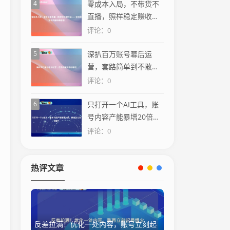
4
零成本入局，不带货不
直播，照样稳定赚收益
——你也能学会的副业
评论：0
新思路
5
深扒百万账号幕后运
营，套路简单到不敢相
信
评论：0
6
只打开一个AI工具，账
号内容产能暴增20倍，
我是怎么做到的？
评论：0
热评文章
反差拉满！优化一处内容，账号立刻起