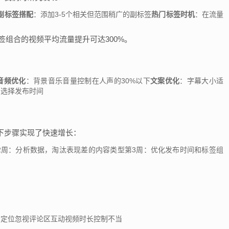
副标签搭配
：添加3-5个相关但范围稍广的副标签
热门标签时机
：在流量
签组合的视频平均流量提升可达300%。
音频优化
：背景音乐音量控制在人声的30%以下
文案优化
：字幕大小适
间选择发布时间
下步骤实现了快速增长：
2周：分析数据，淘汰表现差的内容类型第3周：优化发布时间和标签组
号定位忽视评论区互动视频时长控制不当