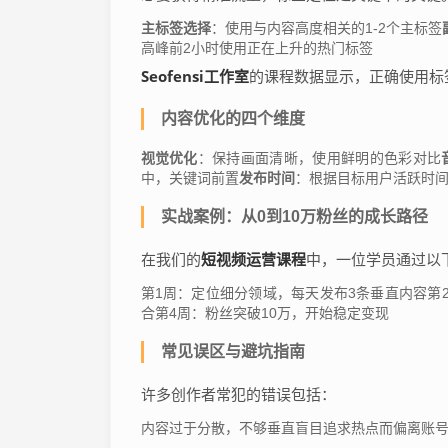
主标签选择
：使用与内容高度相关的1-2个主标签
高峰前2小时使用正在上升的热门标签
Seofensi工作室
的课程数据显示，正确使用标
内容优化的四个维度
视觉优化
：保持画面清晰，使用鲜明的色彩对比
中，关键词前置
发布时间
：根据目标用户活跃时
实战案例：从0到10万粉丝的成长路径
短视频运营课程
在我们的
中，一位学员通过以
第1周：定位细分领域，每天发布3条垂直内容第
合第4周：粉丝突破10万，开始稳定变现
常见误区与避坑指南
许多创作者常犯的错误包括：
内容过于分散，不够垂直盲目追求热点而偏离账