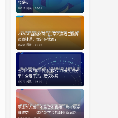
号爆火
18812 阅读 ，
08-01
2026 AI自媒体风口：早入局者已赚得
盆满钵满，你还在犹豫？
15765 阅读 ，
08-06
圈内私藏剪辑+排版技巧，今天免费分
享！全是干货，建议收藏
15575 阅读 ，
08-06
零成本入局，不带货不直播，照样稳定
赚收益——你也能学会的副业新思路