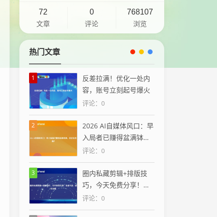
72
0
768107
文章
评论
浏览
热门文章
1
反差拉满！优化一处内
容，账号立刻起号爆火
评论：0
2
2026 AI自媒体风口：早
入局者已赚得盆满钵
满，你还在犹豫？
评论：0
3
圈内私藏剪辑+排版技
巧，今天免费分享！全
是干货，建议收藏
评论：0