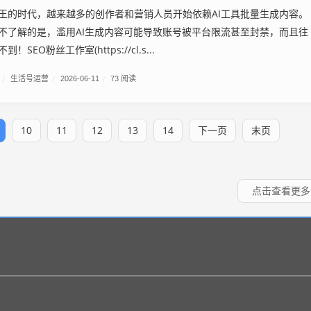
王的时代，越来越多的创作者和营销人员开始依赖AI工具批量生成内容。
不了解的是，滥用AI生成内容可能导致账号被平台限流甚至封禁，而且往
SEO粉丝工作室(https://cl.s...
/
生活号运营
/
2026-06-11
/
73 阅读
10
11
12
13
14
下一页
末页
点击查看更多