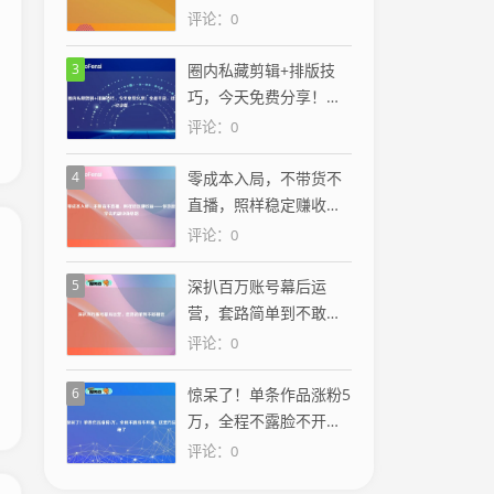
满，你还在犹豫？
评论：0
3
圈内私藏剪辑+排版技
巧，今天免费分享！全
是干货，建议收藏
评论：0
4
零成本入局，不带货不
直播，照样稳定赚收益
——你也能学会的副业
评论：0
新思路
5
深扒百万账号幕后运
营，套路简单到不敢相
信
评论：0
6
惊呆了！单条作品涨粉5
万，全程不露脸不开
播，这套方法绝了
评论：0