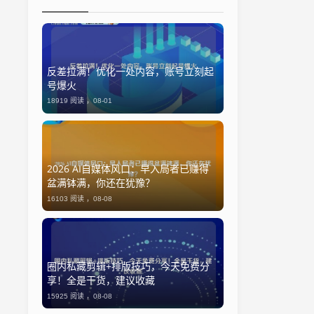
反差拉满！优化一处内容，账号立刻起
号爆火
18919 阅读 ，
08-01
2026 AI自媒体风口：早入局者已赚得
盆满钵满，你还在犹豫？
16103 阅读 ，
08-08
圈内私藏剪辑+排版技巧，今天免费分
享！全是干货，建议收藏
15925 阅读 ，
08-08