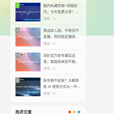
3
圈内私藏剪辑+排版技
巧，今天免费分享！全
是干货，建议收藏
评论：0
4
零成本入局，不带货不
直播，照样稳定赚收益
——你也能学会的副业
评论：0
新思路
5
深扒百万账号幕后运
营，套路简单到不敢相
信
评论：0
6
账号做不起来？大概率
是 AI 使用方式从一开始
就错了
评论：0
热评文章