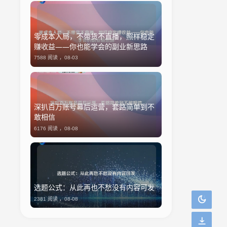
零成本入局，不带货不直播，照样稳定
赚收益——你也能学会的副业新思路
7588 阅读 ，
08-03
深扒百万账号幕后运营，套路简单到不
敢相信
6176 阅读 ，
08-08
选题公式：从此再也不愁没有内容可发
2381 阅读 ，
08-08