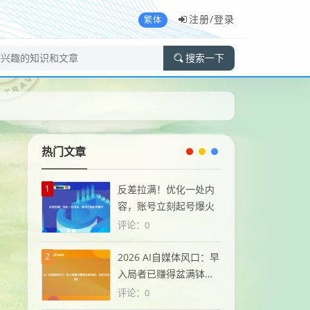
注册/
登录
繁体
搜索一下
热门文章
1
反差拉满！优化一处内
容，账号立刻起号爆火
评论：0
2
2026 AI自媒体风口：早
入局者已赚得盆满钵
满，你还在犹豫？
评论：0