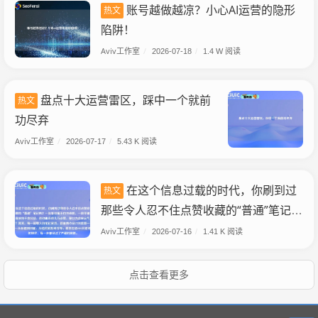
账号越做越凉？小心AI运营的隐形
热文
陷阱！
Aviv工作室
/
2026-07-18
/
1.4 W 阅读
盘点十大运营雷区，踩中一个就前
热文
功尽弃
Aviv工作室
/
2026-07-17
/
5.43 K 阅读
在这个信息过载的时代，你刷到过
热文
那些令人忍不住点赞收藏的“普通”笔记
吗？一张看似随手的书桌照、一段平铺
Aviv工作室
/
2026-07-16
/
1.41 K 阅读
直叙的干货总结，却动辄获得几万点
赞。你以为这是运气？其实，每一篇爆
点击查看更多
火的笔记背后，都是精心设计的套路
——从标题到封面，从结构到互动引